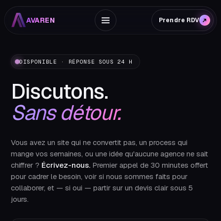
Contactez Avaren Digital
AVAREN
Prendre RDV
Avaren Digital, agence web et IA basée à Toulon, accompagne l
DISPONIBLE · RÉPONSE SOUS 24 H
Discutons.
Sans détour.
Vous avez un site qui ne convertit pas, un process qui
mange vos semaines, ou une idée qu'aucune agence ne sait
chiffrer ?
Écrivez-nous.
Premier appel de 30 minutes offert
pour cadrer le besoin, voir si nous sommes faits pour
collaborer, et — si oui — partir sur un devis clair sous 5
jours.