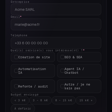
Entreprise
Email
*
Téléphone
Quel(s) service(s) vous intéresse(nt) ?
*
Création de site
SEO & SEA
Automatisation
Agent IA /
IA
Chatbot
Autre / je ne
Refonte / audit
sais pas
Budget envisagé
< 3 k€
3 – 8 k€
8 – 15 k€
15 k€ +
À définir