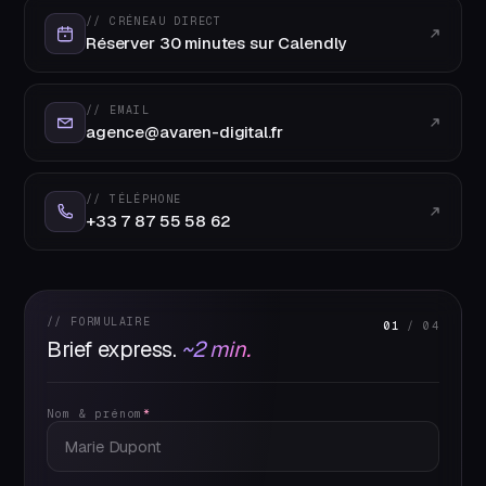
// CRÉNEAU DIRECT
Réserver 30 minutes sur Calendly
// EMAIL
agence@avaren-digital.fr
// TÉLÉPHONE
+33 7 87 55 58 62
// FORMULAIRE
01
/ 04
Brief express.
~2 min.
Nom & prénom
*