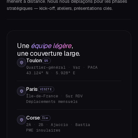
mènent à distance. Nous nous déplaçons pour les phases
stratégiques — kick-off, ateliers, présentations clés.
Une
équipe légère
,
une couverture large.
Toulon
QG
Quartier-général · Var · PACA
43.124° N · 5.928° E
Paris
VISITE
Île-de-France · Sur RDV
Déplacements mensuels
Corse
Île
2A · 2B · Ajaccio · Bastia
PME insulaires