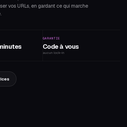
ser vos URLs, en gardant ce qui marche
.
GARANTIE
 minutes
Code à vous
aucun lock-in
vices