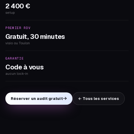
2 400 €
setup
PREMIER RDV
Gratuit, 30 minutes
visio ou Toulon
GARANTIE
Code à vous
aucun lock-in
Réserver un audit gratuit
← Tous les services