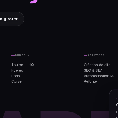
igital.fr
BUREAUX
SERVICES
Toulon — HQ
Création de site
Hyères
SEO & SEA
Paris
Automatisation IA
Corse
Refonte
O
c