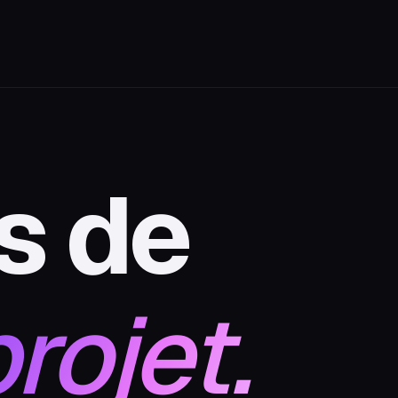
s
de
rojet.