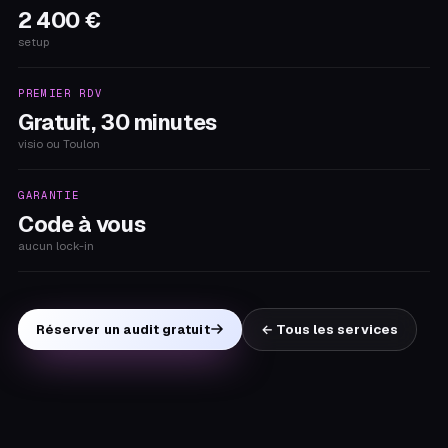
2 400 €
setup
PREMIER RDV
Gratuit, 30 minutes
visio ou Toulon
GARANTIE
Code à vous
aucun lock-in
Réserver un audit gratuit
← Tous les services